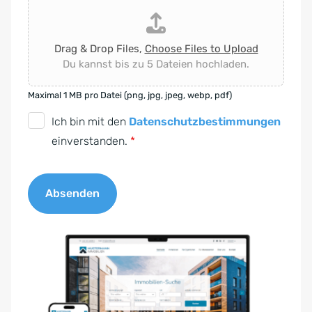
Drag & Drop Files,
Choose Files to Upload
Du kannst bis zu 5 Dateien hochladen.
Maximal 1 MB pro Datei (png, jpg, jpeg, webp, pdf)
D
Ich bin mit den
Datenschutzbestimmungen
S
einverstanden.
*
G
V
Absenden
O
-
A
E
l
i
t
n
e
v
r