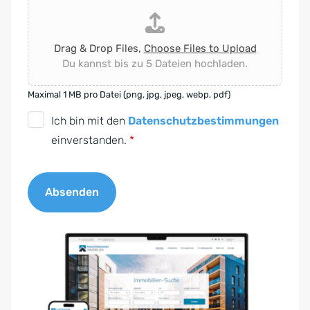
Drag & Drop Files,
Choose Files to Upload
Du kannst bis zu 5 Dateien hochladen.
Maximal 1 MB pro Datei (png, jpg, jpeg, webp, pdf)
D
Ich bin mit den
Datenschutzbestimmungen
S
einverstanden.
*
G
V
Absenden
O
-
A
E
l
i
t
n
e
v
r