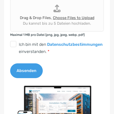
Drag & Drop Files,
Choose Files to Upload
Du kannst bis zu 5 Dateien hochladen.
Maximal 1 MB pro Datei (png, jpg, jpeg, webp, pdf)
D
Ich bin mit den
Datenschutzbestimmungen
S
einverstanden.
*
G
V
Absenden
O
-
A
E
l
i
t
n
e
v
r