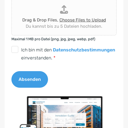
Drag & Drop Files,
Choose Files to Upload
Du kannst bis zu 5 Dateien hochladen.
Maximal 1 MB pro Datei (png, jpg, jpeg, webp, pdf)
D
Ich bin mit den
Datenschutzbestimmungen
S
einverstanden.
*
G
V
Absenden
O
-
A
E
l
i
t
n
e
v
r