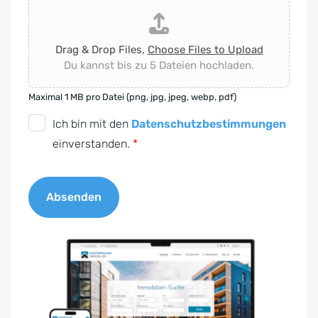
Drag & Drop Files,
Choose Files to Upload
Du kannst bis zu 5 Dateien hochladen.
Maximal 1 MB pro Datei (png, jpg, jpeg, webp, pdf)
D
Ich bin mit den
Datenschutzbestimmungen
S
einverstanden.
*
G
V
Absenden
O
-
A
E
l
i
t
n
e
v
r