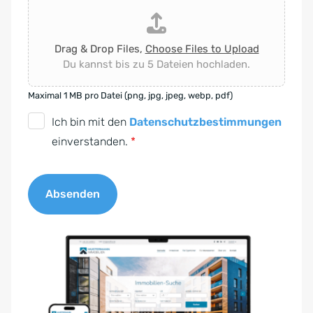
Drag & Drop Files,
Choose Files to Upload
Du kannst bis zu 5 Dateien hochladen.
Maximal 1 MB pro Datei (png, jpg, jpeg, webp, pdf)
D
Ich bin mit den
Datenschutzbestimmungen
S
einverstanden.
*
G
V
Absenden
O
-
A
E
l
i
t
n
e
v
r