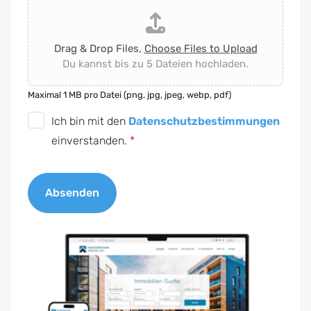
Drag & Drop Files,
Choose Files to Upload
Du kannst bis zu 5 Dateien hochladen.
Maximal 1 MB pro Datei (png, jpg, jpeg, webp, pdf)
D
Ich bin mit den
Datenschutzbestimmungen
S
einverstanden.
*
G
V
Absenden
O
-
A
E
l
i
t
n
e
v
r