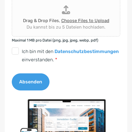
Drag & Drop Files,
Choose Files to Upload
Du kannst bis zu 5 Dateien hochladen.
Maximal 1 MB pro Datei (png, jpg, jpeg, webp, pdf)
D
Ich bin mit den
Datenschutzbestimmungen
S
einverstanden.
*
G
V
Absenden
O
-
A
E
l
i
t
n
e
v
r