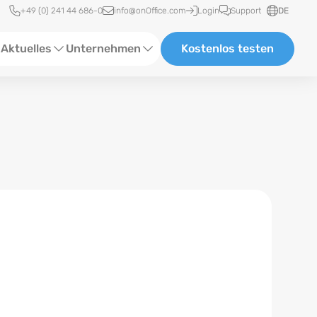
Schnellzugriff
+49 (0) 241 44 686-0
info@onOffice.com
Login
Support
DE
Aktuelles
Unternehmen
Kostenlos testen
ebinare
Über Uns
tatus-News
Partner und Kooperationen
eranstaltungen
Karriere
eferenzen
log
ewsletter
n