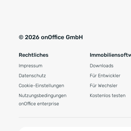
e
a
r
t
s
i
t
v
© 2026 onOffice GmbH
ä
e
n
:
Rechtliches
Immobiliensoft
d
n
Impressum
Downloads
i
Datenschutz
Für Entwickler
s
Cookie-Einstellungen
Für Wechsler
*
Nutzungsbedingungen
Kostenlos testen
onOffice enterprise