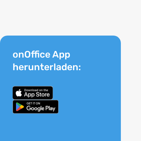
onOffice App
herunterladen: