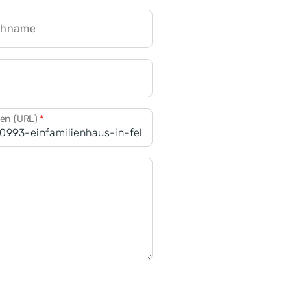
chname
CRM für Banken
den (URL)
*