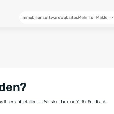
Header
Immobiliensoftware
Websites
Mehr für Makler
SEO und Content
W
Social Media
S
Social Ads
V
Google Ads
R
nden?
Newsletter-Pakete
B
Consulting
N
s Ihnen aufgefallen ist. Wir sind dankbar für Ihr Feedback.
Softwareschulunge