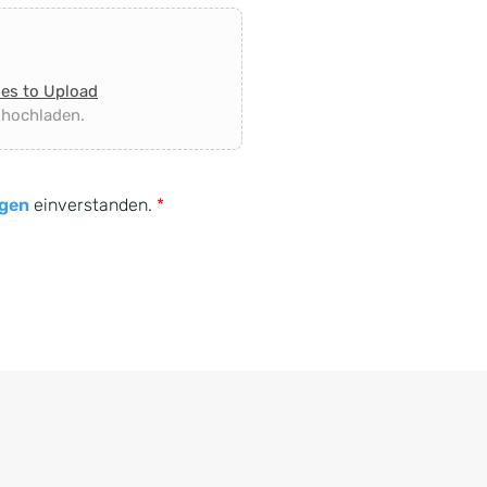
les to Upload
 hochladen.
gen
einverstanden.
*