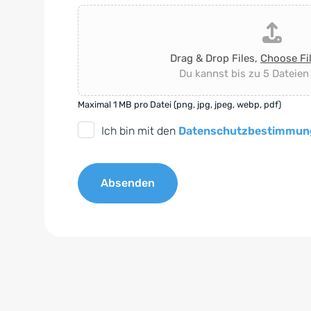
Drag & Drop Files,
Choose Fi
Du kannst bis zu 5 Dateien
Maximal 1 MB pro Datei (png, jpg, jpeg, webp, pdf)
D
Ich bin mit den
Datenschutzbestimmun
S
G
Absenden
V
O
A
-
l
E
t
i
e
n
r
v
n