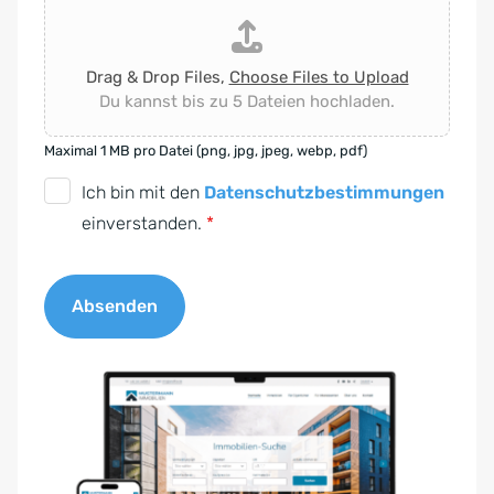
Drag & Drop Files,
Choose Files to Upload
Du kannst bis zu 5 Dateien hochladen.
Maximal 1 MB pro Datei (png, jpg, jpeg, webp, pdf)
D
Ich bin mit den
Datenschutzbestimmungen
S
einverstanden.
*
G
V
Absenden
O
-
A
E
l
i
t
n
e
v
r