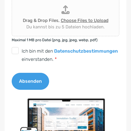
Drag & Drop Files,
Choose Files to Upload
Du kannst bis zu 5 Dateien hochladen.
Maximal 1 MB pro Datei (png, jpg, jpeg, webp, pdf)
D
Ich bin mit den
Datenschutzbestimmungen
S
einverstanden.
*
G
V
Absenden
O
-
A
E
l
i
t
n
e
v
r