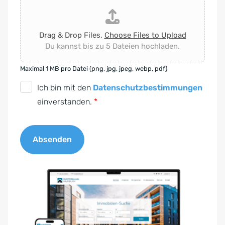
Drag & Drop Files,
Choose Files to Upload
Du kannst bis zu 5 Dateien hochladen.
Maximal 1 MB pro Datei (png, jpg, jpeg, webp, pdf)
D
Ich bin mit den
Datenschutzbestimmungen
S
einverstanden.
*
G
V
Absenden
O
-
A
E
l
i
t
n
e
v
r