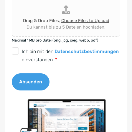
Drag & Drop Files,
Choose Files to Upload
Du kannst bis zu 5 Dateien hochladen.
Maximal 1 MB pro Datei (png, jpg, jpeg, webp, pdf)
D
Ich bin mit den
Datenschutzbestimmungen
S
einverstanden.
*
G
V
Absenden
O
-
A
E
l
i
t
n
e
v
r