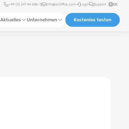
Schnellzugriff
+49 (0) 241 44 686-0
info@onOffice.com
Login
Support
DE
Aktuelles
Unternehmen
Kostenlos testen
ebinare
Über Uns
tatus-News
Partner und Kooperationen
eranstaltungen
Karriere
eferenzen
log
ewsletter
n