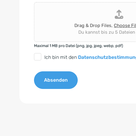
Drag & Drop Files,
Choose Fi
Du kannst bis zu 5 Dateien
Maximal 1 MB pro Datei (png, jpg, jpeg, webp, pdf)
D
Ich bin mit den
Datenschutzbestimmun
S
G
Absenden
V
O
A
-
l
E
t
i
e
n
r
v
n