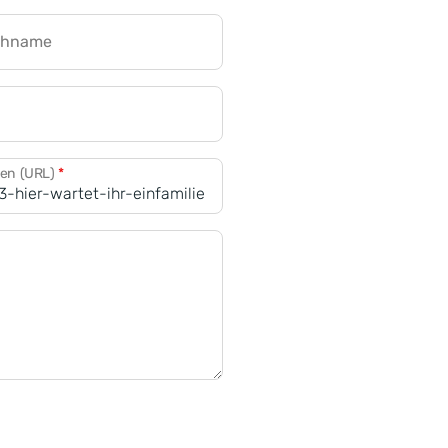
chname
CRM für Banken
den (URL)
*