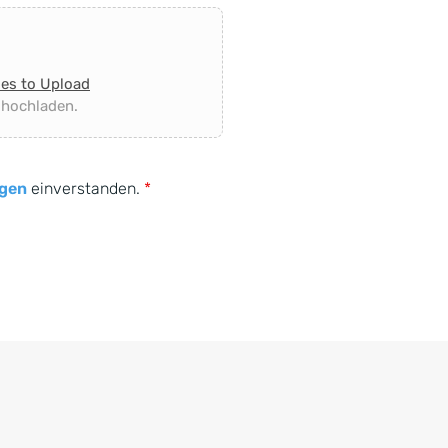
les to Upload
 hochladen.
gen
einverstanden.
*