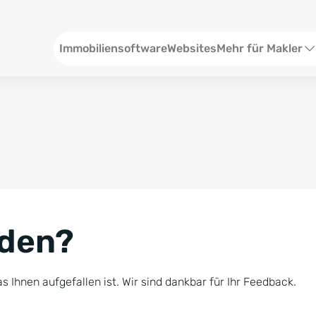
Header
Immobiliensoftware
Websites
Mehr für Makler
SEO und Content
W
Social Media
S
Social Ads
V
Google Ads
R
nden?
Newsletter-Pakete
B
Consulting
N
s Ihnen aufgefallen ist. Wir sind dankbar für Ihr Feedback.
Softwareschulunge