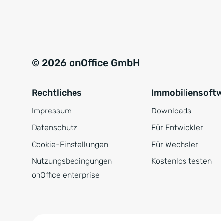
e
a
r
t
s
i
t
v
© 2026 onOffice GmbH
ä
e
n
:
Rechtliches
Immobiliensoft
d
n
Impressum
Downloads
i
Datenschutz
Für Entwickler
s
Cookie-Einstellungen
Für Wechsler
*
Nutzungsbedingungen
Kostenlos testen
onOffice enterprise