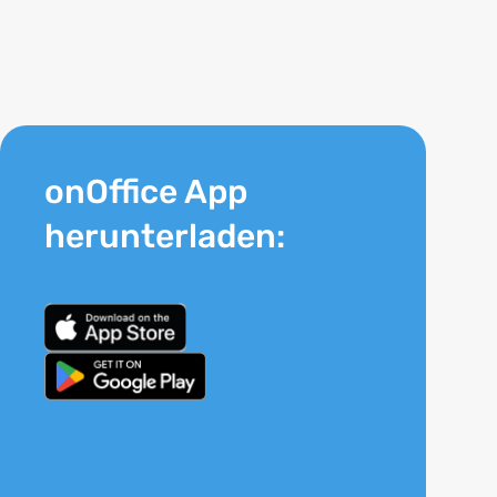
onOffice App
herunterladen: