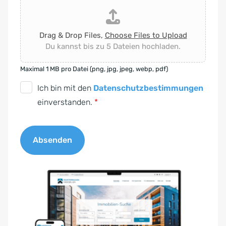
Drag & Drop Files,
Choose Files to Upload
Du kannst bis zu 5 Dateien hochladen.
Maximal 1 MB pro Datei (png, jpg, jpeg, webp, pdf)
D
Ich bin mit den
Datenschutzbestimmungen
S
einverstanden.
*
G
V
Absenden
O
-
A
E
l
i
t
n
e
v
r