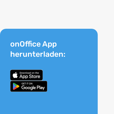
onOffice App
herunterladen: