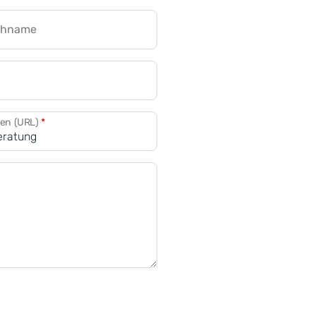
chname
CRM für Banken
den (URL)
*