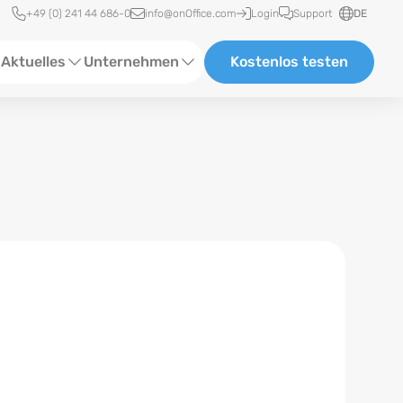
Schnellzugriff
+49 (0) 241 44 686-0
info@onOffice.com
Login
Support
DE
Aktuelles
Unternehmen
Kostenlos testen
ebinare
Über Uns
tatus-News
Partner und Kooperationen
eranstaltungen
Karriere
eferenzen
log
ewsletter
n