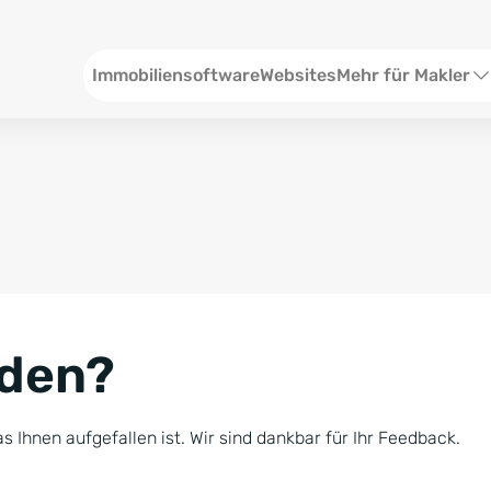
Header
Immobiliensoftware
Websites
Mehr für Makler
SEO und Content
W
Social Media
S
Social Ads
V
Google Ads
R
nden?
Newsletter-Pakete
B
Consulting
N
s Ihnen aufgefallen ist. Wir sind dankbar für Ihr Feedback.
Softwareschulunge