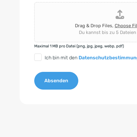
Drag & Drop Files,
Choose Fi
Du kannst bis zu 5 Dateien
Maximal 1 MB pro Datei (png, jpg, jpeg, webp, pdf)
D
Ich bin mit den
Datenschutzbestimmun
S
G
Absenden
V
O
A
-
l
E
t
i
e
n
r
v
n