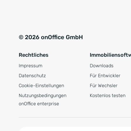
e
a
r
t
s
i
t
v
© 2026 onOffice GmbH
ä
e
n
:
Rechtliches
Immobiliensoft
d
n
Impressum
Downloads
i
Datenschutz
Für Entwickler
s
Cookie-Einstellungen
Für Wechsler
*
Nutzungsbedingungen
Kostenlos testen
onOffice enterprise