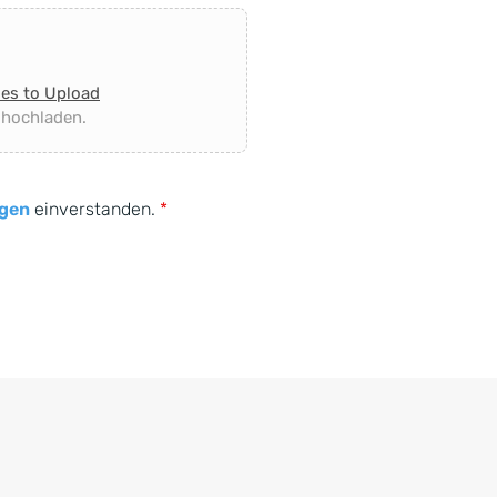
les to Upload
 hochladen.
gen
einverstanden.
*