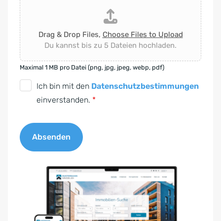
Drag & Drop Files,
Choose Files to Upload
Du kannst bis zu 5 Dateien hochladen.
Maximal 1 MB pro Datei (png, jpg, jpeg, webp, pdf)
D
Ich bin mit den
Datenschutzbestimmungen
S
einverstanden.
*
G
V
Absenden
O
-
A
E
l
i
t
n
e
v
r