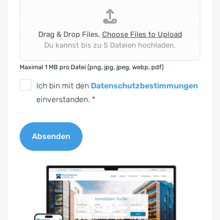
Drag & Drop Files,
Choose Files to Upload
Du kannst bis zu 5 Dateien hochladen.
Maximal 1 MB pro Datei (png, jpg, jpeg, webp, pdf)
D
Ich bin mit den
Datenschutzbestimmungen
S
einverstanden.
*
G
V
Absenden
O
-
A
E
l
i
t
n
e
v
r