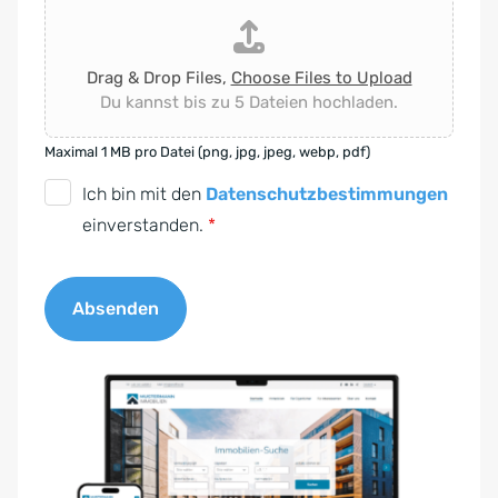
Drag & Drop Files,
Choose Files to Upload
Du kannst bis zu 5 Dateien hochladen.
Maximal 1 MB pro Datei (png, jpg, jpeg, webp, pdf)
D
Ich bin mit den
Datenschutzbestimmungen
S
einverstanden.
*
G
V
Absenden
O
-
A
E
l
i
t
n
e
v
r