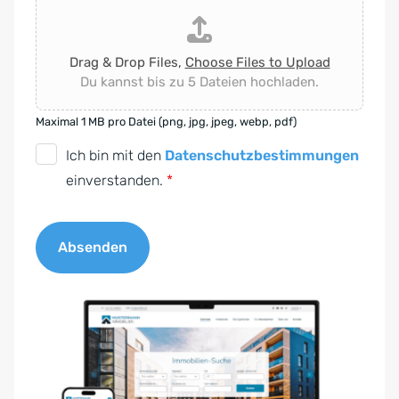
Drag & Drop Files,
Choose Files to Upload
Du kannst bis zu 5 Dateien hochladen.
Maximal 1 MB pro Datei (png, jpg, jpeg, webp, pdf)
D
Ich bin mit den
Datenschutzbestimmungen
S
einverstanden.
*
G
V
Absenden
O
-
A
E
l
i
t
n
e
v
r