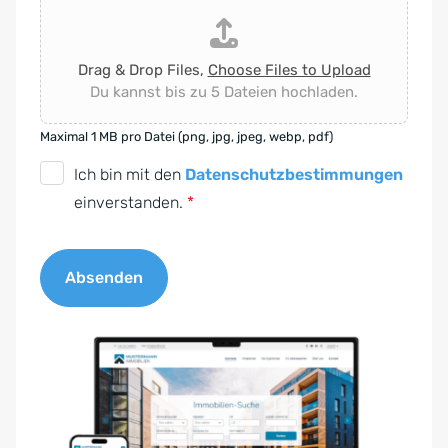
Drag & Drop Files,
Choose Files to Upload
Du kannst bis zu 5 Dateien hochladen.
Maximal 1 MB pro Datei (png, jpg, jpeg, webp, pdf)
D
Ich bin mit den
Datenschutzbestimmungen
S
einverstanden.
*
G
V
Absenden
O
-
A
E
l
i
t
n
e
v
r