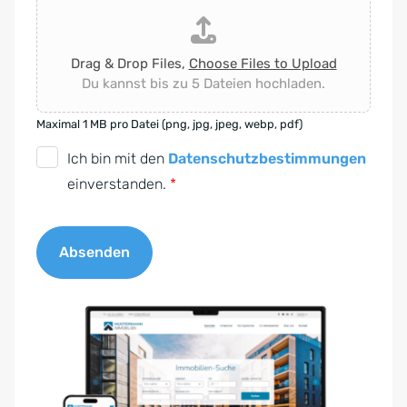
Drag & Drop Files,
Choose Files to Upload
Du kannst bis zu 5 Dateien hochladen.
Maximal 1 MB pro Datei (png, jpg, jpeg, webp, pdf)
D
Ich bin mit den
Datenschutzbestimmungen
S
einverstanden.
*
G
V
Absenden
O
-
A
E
l
i
t
n
e
v
r