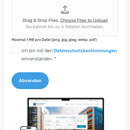
Drag & Drop Files,
Choose Files to Upload
Du kannst bis zu 5 Dateien hochladen.
Maximal 1 MB pro Datei (png, jpg, jpeg, webp, pdf)
D
Ich bin mit den
Datenschutzbestimmungen
S
einverstanden.
*
G
V
Absenden
O
-
A
E
l
i
t
n
e
v
r