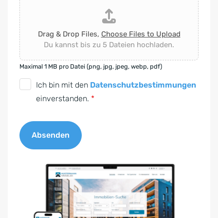
Drag & Drop Files,
Choose Files to Upload
Du kannst bis zu 5 Dateien hochladen.
Maximal 1 MB pro Datei (png, jpg, jpeg, webp, pdf)
D
Ich bin mit den
Datenschutzbestimmungen
S
einverstanden.
*
G
V
Absenden
O
-
A
E
l
i
t
n
e
v
r