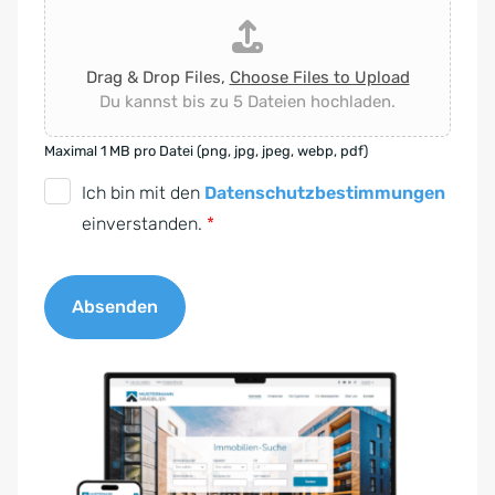
Drag & Drop Files,
Choose Files to Upload
Du kannst bis zu 5 Dateien hochladen.
Maximal 1 MB pro Datei (png, jpg, jpeg, webp, pdf)
D
Ich bin mit den
Datenschutzbestimmungen
S
einverstanden.
*
G
V
Absenden
O
-
A
E
l
i
t
n
e
v
r