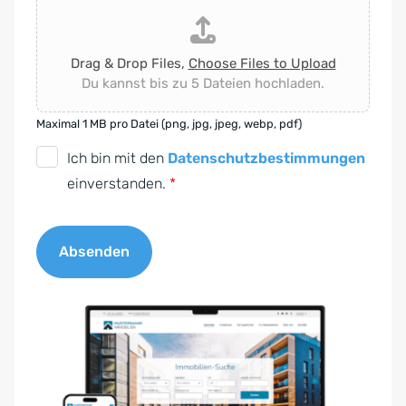
Drag & Drop Files,
Choose Files to Upload
Du kannst bis zu 5 Dateien hochladen.
Maximal 1 MB pro Datei (png, jpg, jpeg, webp, pdf)
D
Ich bin mit den
Datenschutzbestimmungen
S
einverstanden.
*
G
V
Absenden
O
-
A
E
l
i
t
n
e
v
r