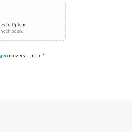
les to Upload
 hochladen.
gen
einverstanden.
*