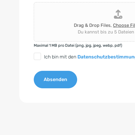
Drag & Drop Files,
Choose Fi
Du kannst bis zu 5 Dateien
Maximal 1 MB pro Datei (png, jpg, jpeg, webp, pdf)
D
Ich bin mit den
Datenschutzbestimmun
S
G
Absenden
V
O
A
-
l
E
t
i
e
n
r
v
n