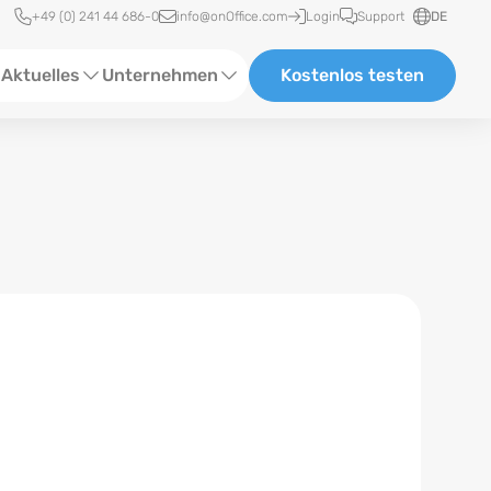
Schnellzugriff
+49 (0) 241 44 686-0
info@onOffice.com
Login
Support
DE
Aktuelles
Unternehmen
Kostenlos testen
ebinare
Über Uns
tatus-News
Partner und Kooperationen
eranstaltungen
Karriere
eferenzen
log
ewsletter
n