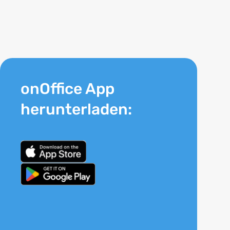
onOffice App
herunterladen: