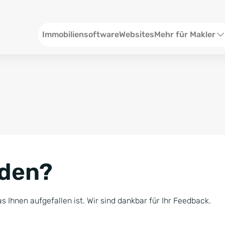
Header
Immobiliensoftware
Websites
Mehr für Makler
SEO und Content
W
Social Media
S
Social Ads
V
Google Ads
R
nden?
Newsletter-Pakete
B
Consulting
N
s Ihnen aufgefallen ist. Wir sind dankbar für Ihr Feedback.
Softwareschulunge