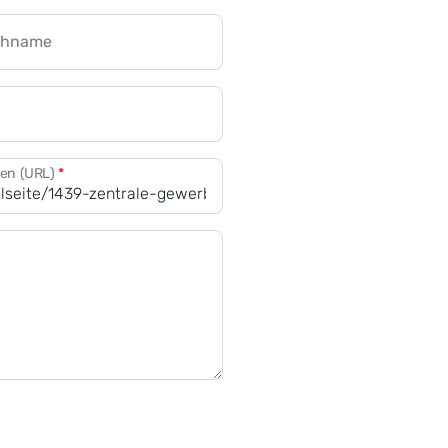
chname
CRM für Banken
den (URL)
*