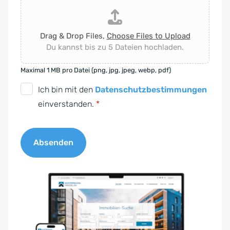
Drag & Drop Files,
Choose Files to Upload
Du kannst bis zu 5 Dateien hochladen.
Maximal 1 MB pro Datei (png, jpg, jpeg, webp, pdf)
D
Ich bin mit den
Datenschutzbestimmungen
S
einverstanden.
*
G
V
Absenden
O
-
A
E
l
i
t
n
e
v
r