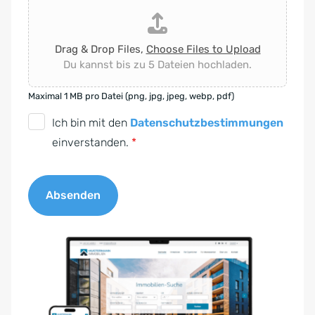
Drag & Drop Files,
Choose Files to Upload
Du kannst bis zu 5 Dateien hochladen.
Maximal 1 MB pro Datei (png, jpg, jpeg, webp, pdf)
D
Ich bin mit den
Datenschutzbestimmungen
S
einverstanden.
*
G
V
Absenden
O
-
A
E
l
i
t
n
e
v
r