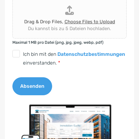
Drag & Drop Files,
Choose Files to Upload
Du kannst bis zu 5 Dateien hochladen.
Maximal 1 MB pro Datei (png, jpg, jpeg, webp, pdf)
D
Ich bin mit den
Datenschutzbestimmungen
S
einverstanden.
*
G
V
Absenden
O
-
A
E
l
i
t
n
e
v
r