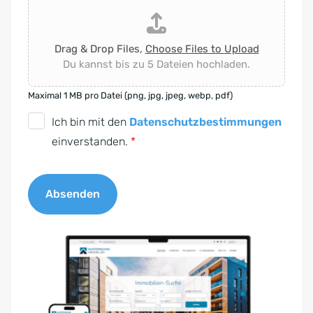
Drag & Drop Files,
Choose Files to Upload
Du kannst bis zu 5 Dateien hochladen.
Maximal 1 MB pro Datei (png, jpg, jpeg, webp, pdf)
D
Ich bin mit den
Datenschutzbestimmungen
S
einverstanden.
*
G
V
Absenden
O
-
A
E
l
i
t
n
e
v
r