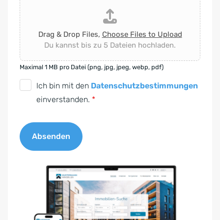
Drag & Drop Files,
Choose Files to Upload
Du kannst bis zu 5 Dateien hochladen.
Maximal 1 MB pro Datei (png, jpg, jpeg, webp, pdf)
D
Ich bin mit den
Datenschutzbestimmungen
S
einverstanden.
*
G
V
Absenden
O
-
A
E
l
i
t
n
e
v
r