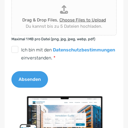
Drag & Drop Files,
Choose Files to Upload
Du kannst bis zu 5 Dateien hochladen.
Maximal 1 MB pro Datei (png, jpg, jpeg, webp, pdf)
D
Ich bin mit den
Datenschutzbestimmungen
S
einverstanden.
*
G
V
Absenden
O
-
A
E
l
i
t
n
e
v
r