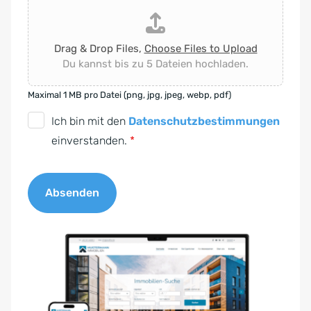
Drag & Drop Files,
Choose Files to Upload
Du kannst bis zu 5 Dateien hochladen.
Maximal 1 MB pro Datei (png, jpg, jpeg, webp, pdf)
D
Ich bin mit den
Datenschutzbestimmungen
S
einverstanden.
*
G
V
Absenden
O
-
A
E
l
i
t
n
e
v
r