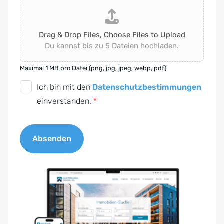
Drag & Drop Files,
Choose Files to Upload
Du kannst bis zu 5 Dateien hochladen.
Maximal 1 MB pro Datei (png, jpg, jpeg, webp, pdf)
D
Ich bin mit den
Datenschutzbestimmungen
S
einverstanden.
*
G
V
Absenden
O
-
A
E
l
i
t
n
e
v
r