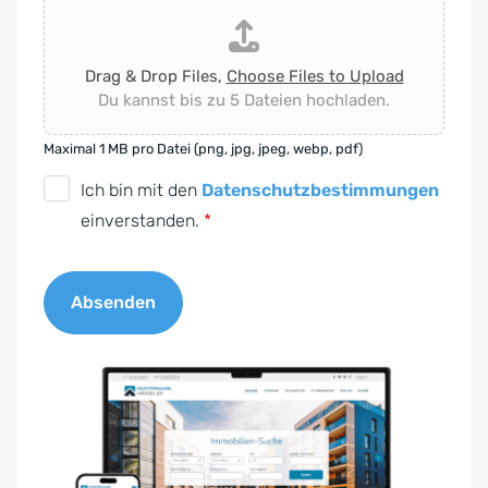
Drag & Drop Files,
Choose Files to Upload
Du kannst bis zu 5 Dateien hochladen.
Maximal 1 MB pro Datei (png, jpg, jpeg, webp, pdf)
D
Ich bin mit den
Datenschutzbestimmungen
S
einverstanden.
*
G
V
Absenden
O
-
A
E
l
i
t
n
e
v
r