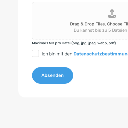
Drag & Drop Files,
Choose Fi
Du kannst bis zu 5 Dateien
Maximal 1 MB pro Datei (png, jpg, jpeg, webp, pdf)
D
Ich bin mit den
Datenschutzbestimmun
S
G
Absenden
V
O
A
-
l
E
t
i
e
n
r
v
n