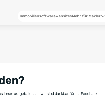
Header
Immobiliensoftware
Websites
Mehr für Makler
SEO und Content
W
Social Media
S
Social Ads
V
Google Ads
R
nden?
Newsletter-Pakete
B
Consulting
N
s Ihnen aufgefallen ist. Wir sind dankbar für Ihr Feedback.
Softwareschulunge