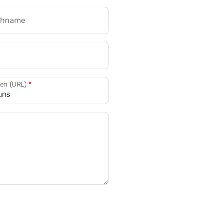
chname
CRM für Banken
den (URL)
*