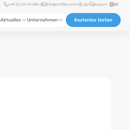
Schnellzugriff
+49 (0) 241 44 686-0
info@onOffice.com
Login
Support
DE
Aktuelles
Unternehmen
Kostenlos testen
ebinare
Über Uns
tatus-News
Partner und Kooperationen
eranstaltungen
Karriere
eferenzen
log
ewsletter
n