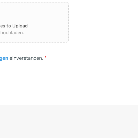
les to Upload
 hochladen.
gen
einverstanden.
*