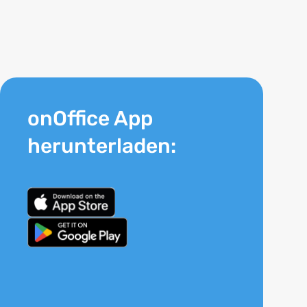
onOffice App
herunterladen: