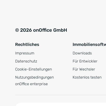
e
a
r
t
s
i
t
v
© 2026 onOffice GmbH
ä
e
n
:
Rechtliches
Immobiliensoft
d
n
Impressum
Downloads
i
Datenschutz
Für Entwickler
s
Cookie-Einstellungen
Für Wechsler
*
Nutzungsbedingungen
Kostenlos testen
onOffice enterprise