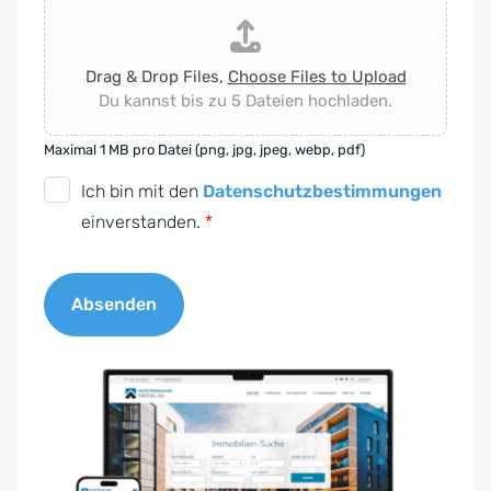
Drag & Drop Files,
Choose Files to Upload
Du kannst bis zu 5 Dateien hochladen.
Maximal 1 MB pro Datei (png, jpg, jpeg, webp, pdf)
D
Ich bin mit den
Datenschutzbestimmungen
S
einverstanden.
*
G
V
Absenden
O
-
A
E
l
i
t
n
e
v
r