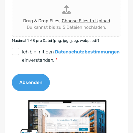
Drag & Drop Files,
Choose Files to Upload
Du kannst bis zu 5 Dateien hochladen.
Maximal 1 MB pro Datei (png, jpg, jpeg, webp, pdf)
D
Ich bin mit den
Datenschutzbestimmungen
S
einverstanden.
*
G
V
Absenden
O
-
A
E
l
i
t
n
e
v
r