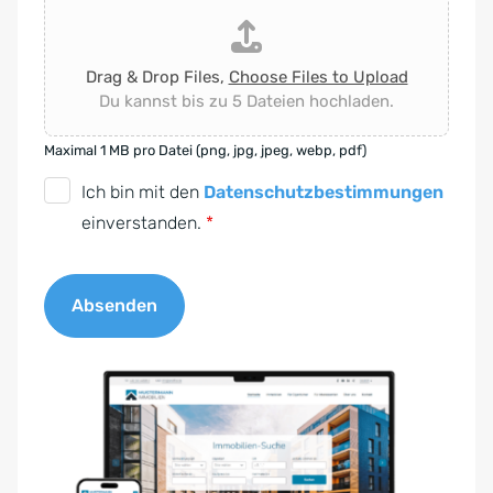
Drag & Drop Files,
Choose Files to Upload
Du kannst bis zu 5 Dateien hochladen.
Maximal 1 MB pro Datei (png, jpg, jpeg, webp, pdf)
D
Ich bin mit den
Datenschutzbestimmungen
S
einverstanden.
*
G
V
Absenden
O
-
A
E
l
i
t
n
e
v
r