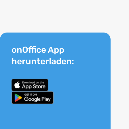
onOffice App
herunterladen: