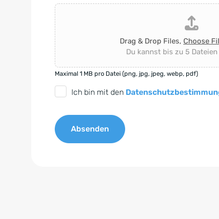
Drag & Drop Files,
Choose Fi
Du kannst bis zu 5 Dateien
Maximal 1 MB pro Datei (png, jpg, jpeg, webp, pdf)
D
Ich bin mit den
Datenschutzbestimmun
S
G
Absenden
V
O
A
-
l
E
t
i
e
n
r
v
n