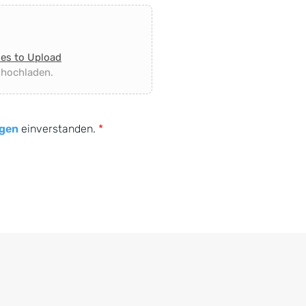
les to Upload
 hochladen.
gen
einverstanden.
*