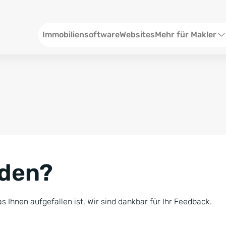
Header
Immobiliensoftware
Websites
Mehr für Makler
SEO und Content
W
Social Media
S
Social Ads
V
Google Ads
R
nden?
Newsletter-Pakete
B
Consulting
N
s Ihnen aufgefallen ist. Wir sind dankbar für Ihr Feedback.
Softwareschulunge