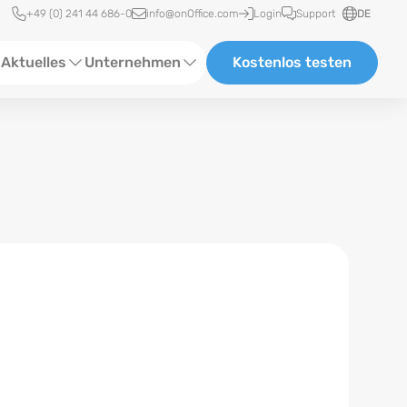
Schnellzugriff
+49 (0) 241 44 686-0
info@onOffice.com
Login
Support
DE
Aktuelles
Unternehmen
Kostenlos testen
ebinare
Über Uns
tatus-News
Partner und Kooperationen
eranstaltungen
Karriere
eferenzen
log
ewsletter
n