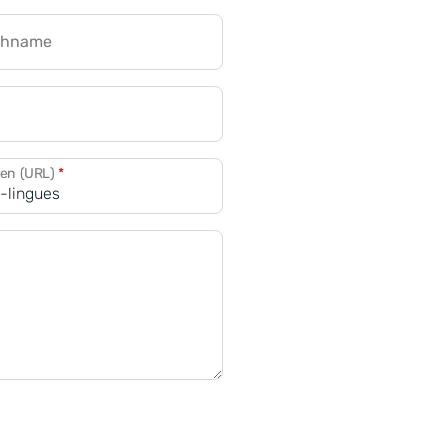
chname
CRM für Banken
den (URL)
*