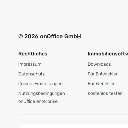
e
a
r
t
s
i
t
v
© 2026 onOffice GmbH
ä
e
n
:
Rechtliches
Immobiliensoft
d
n
Impressum
Downloads
i
Datenschutz
Für Entwickler
s
Cookie-Einstellungen
Für Wechsler
*
Nutzungsbedingungen
Kostenlos testen
onOffice enterprise