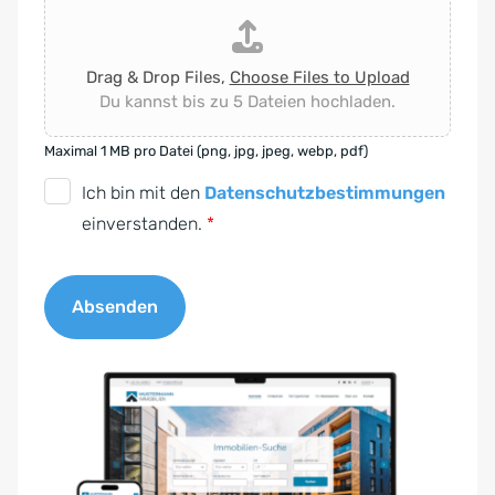
Drag & Drop Files,
Choose Files to Upload
Du kannst bis zu 5 Dateien hochladen.
Maximal 1 MB pro Datei (png, jpg, jpeg, webp, pdf)
D
Ich bin mit den
Datenschutzbestimmungen
S
einverstanden.
*
G
V
Absenden
O
-
A
E
l
i
t
n
e
v
r