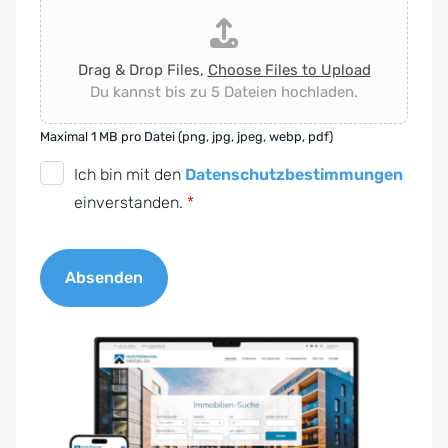
Drag & Drop Files,
Choose Files to Upload
Du kannst bis zu 5 Dateien hochladen.
Maximal 1 MB pro Datei (png, jpg, jpeg, webp, pdf)
D
Ich bin mit den
Datenschutzbestimmungen
S
einverstanden.
*
G
V
Absenden
O
-
A
E
l
i
t
n
e
v
r