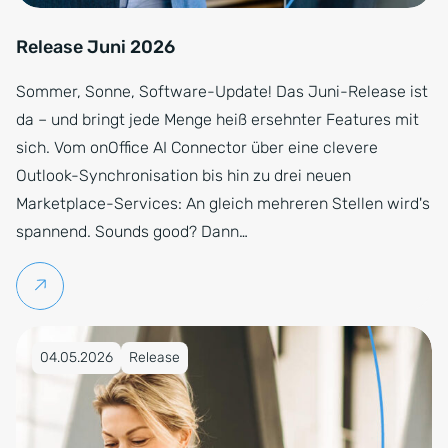
Release Juni 2026
Sommer, Sonne, Software-Update! Das Juni-Release ist
da – und bringt jede Menge heiß ersehnter Features mit
sich. Vom onOffice AI Connector über eine clevere
Outlook-Synchronisation bis hin zu drei neuen
Marketplace-Services: An gleich mehreren Stellen wird's
spannend. Sounds good? Dann…
Weiterlesen
Veröffentlicht am 04.05.2026
04.05.2026
Release