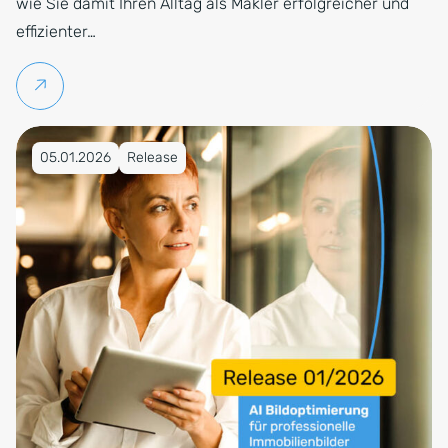
wie Sie damit Ihren Alltag als Makler erfolgreicher und
effizienter…
Weiterlesen
Veröffentlicht am 05.01.2026
05.01.2026
Release