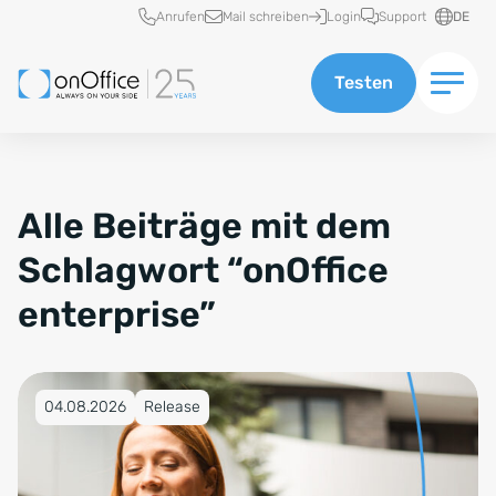
Schnellzugriff
Anrufen
Mail schreiben
Login
Support
DE
Testen
Alle Beiträge mit dem
Schlagwort “onOffice
enterprise”
Veröffentlicht am 04.08.2026
04.08.2026
Release