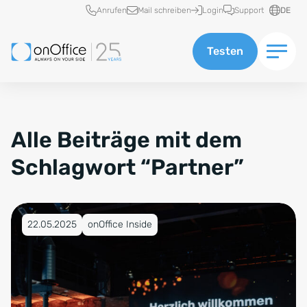
Schnellzugriff
Anrufen
Mail schreiben
Login
Support
DE
Testen
Alle Beiträge mit dem
Schlagwort “Partner”
Veröffentlicht am 22.05.2025
22.05.2025
onOffice Inside