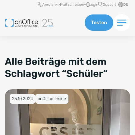
Schnellzugriff
Anrufen
Mail schreiben
Login
Support
DE
Testen
Alle Beiträge mit dem
Schlagwort “Schüler”
Veröffentlicht am 25.10.2024
25.10.2024
onOffice Inside