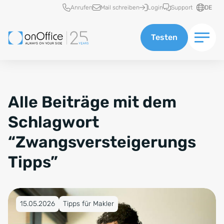
Schnellzugriff
Anrufen
Mail schreiben
Login
Support
DE
Testen
Alle Beiträge mit dem
Schlagwort
“Zwangsversteigerungs
Tipps”
Veröffentlicht am 15.05.2026
15.05.2026
Tipps für Makler