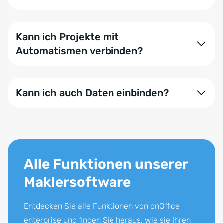
Kann ich Projekte mit
Automatismen verbinden?
Ja, wir empfehlen das sogar. Sie können den
Projektmanager und die
Arbeitszeiterfassung
Kann ich auch Daten einbinden?
kombinieren, um den Arbeitsaufwand zu reduzieren.
Ja, neben Terminen, Adressen und der Zeitplanung
können Sie weitere Inhalte wie Dokumente
einbinden. So haben Sie eine gesamte
Projektübersicht als zentrale Verwaltung.
Alle Funktionen unserer
Maklersoftware
Entdecken Sie alle Funktionen von onOffice
enterprise und finden Sie heraus, wie sie Ihren