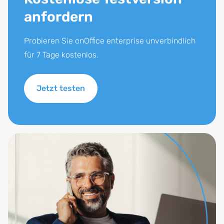
anfordern
Probieren Sie onOffice enterprise unverbindlich
für 7 Tage kostenlos.
Jetzt testen