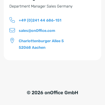
n
Department Manager Sales Germany
i
s
+49 (0)241 44 686-151
*
sales@onOffice.com
Charlottenburger Allee 5
52068 Aachen
© 2026 onOffice GmbH