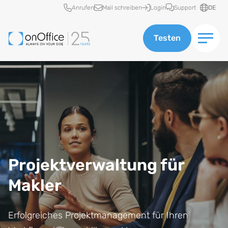
Schnellzugriff
Anrufen
Mail schreiben
Login
Support
DE
Testen
Projektverwaltung für
Makler
Erfolgreiches Projektmanagement für Ihren