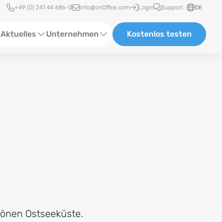
Schnellzugriff
+49 (0) 241 44 686-0
info@onOffice.com
Login
Support
DE
Aktuelles
Unternehmen
Kostenlos testen
ebinare
Über Uns
tatus-News
Partner und Kooperationen
eranstaltungen
Karriere
eferenzen
log
ewsletter
hönen Ostseeküste.
n