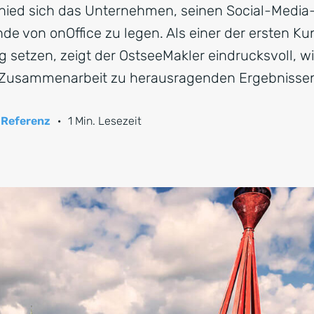
ied sich das Unternehmen, seinen Social-Media-Au
de von onOffice zu legen. Als einer der ersten Ku
CRM für Banken
etzen, zeigt der OstseeMakler eindrucksvoll, wi
e Zusammenarbeit zu herausragenden Ergebnissen
 Referenz
·
1 Min. Lesezeit