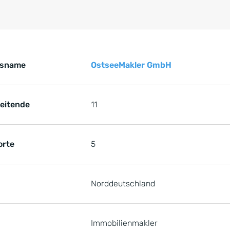
Key Facts zur Referenz von der OstseeMakler GmbH, 7 Obj
 Referenz von der OstseeMakler GmbH
nsname
OstseeMakler GmbH
beitende
11
orte
5
Norddeutschland
Immobilienmakler