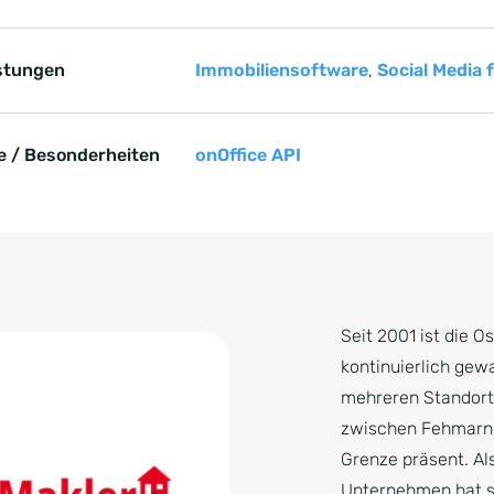
stungen
Immobiliensoftware
,
Social Media 
 / Besonderheiten
onOffice API
e springen
Seit 2001 ist die 
kontinuierlich gew
mehreren Standort
zwischen Fehmarn 
Grenze präsent. Al
Unternehmen hat s