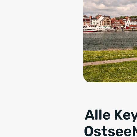
Alle Ke
OstseeM