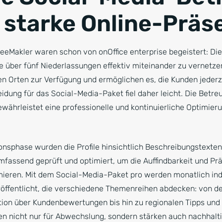
e starke Online-Präs
seeMakler waren schon von onOffice enterprise begeistert: Di
über fünf Niederlassungen effektiv miteinander zu vernetzen
llen Orten zur Verfügung und ermöglichen es, die Kunden jeder
eidung für das Social-Media-Paket fiel daher leicht. Die Betr
ewährleistet eine professionelle und kontinuierliche Optimier
onsphase wurden die Profile hinsichtlich Beschreibungstexten,
fassend geprüft und optimiert, um die Auffindbarkeit und Pr
eren. Mit dem Social-Media-Paket pro werden monatlich indi
eröffentlicht, die verschiedene Themenreihen abdecken: von d
on über Kundenbewertungen bis hin zu regionalen Tipps und 
gen nicht nur für Abwechslung, sondern stärken auch nachhalti