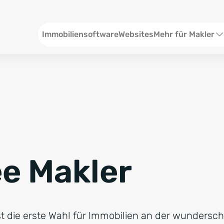
Header
Immobiliensoftware
Websites
Mehr für Makler
SEO und Content
W
Social Media
S
Social Ads
V
Google Ads
R
e Makler
Newsletter-Pakete
B
Consulting
N
st die erste Wahl für Immobilien an der wundersc
Softwareschulunge