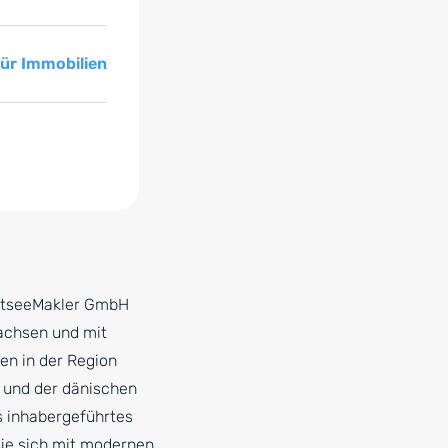
für Immobilien
OstseeMakler GmbH
achsen und mit
en in der Region
und der dänischen
s inhabergeführtes
ie sich mit modernen