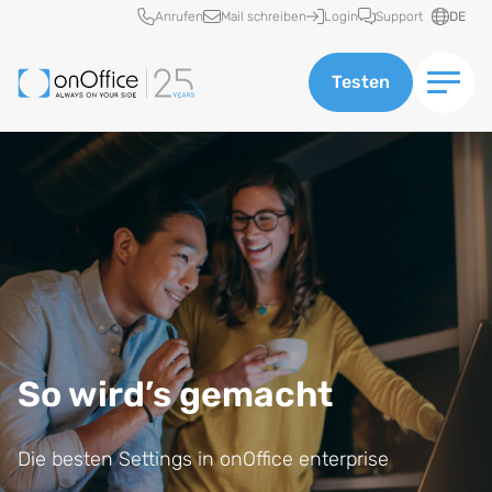
Schnellzugriff
Anrufen
Mail schreiben
Login
Support
DE
Testen
So wird’s gemacht
Die besten Settings in onOffice enterprise