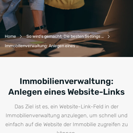
Breadcrumb-Navigation
Home
So wird’s gemacht: Die besten Settings …
Immobilienverwaltung: Anlegen eines …
Immobilienverwaltung:
Anlegen eines Website-Links
Das Ziel ist es, ein Website-Link-Feld in der
Immobilienverwaltung anzulegen, um schnell und
einfach auf die Website der Immobilie zugreifen zu