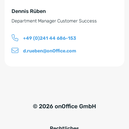
n
e
d
Dennis Rüben
:
n
Department Manager Customer Success
i
s
+49 (0)241 44 686-153
*
d.rueben@onOffice.com
© 2026 onOffice GmbH
Rechtliches